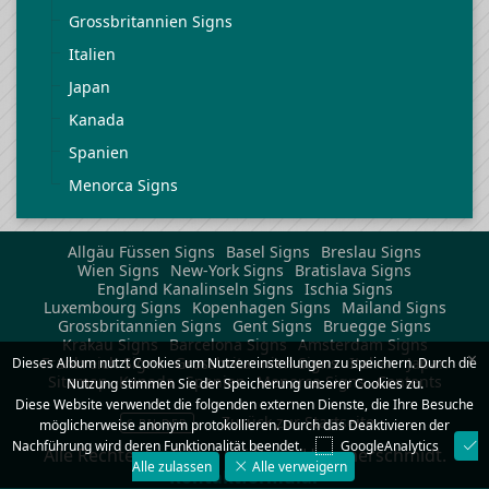
Grossbritannien Signs
Italien
Japan
Kanada
Spanien
Menorca Signs
Allgäu Füssen Signs
Basel Signs
Breslau Signs
Wien Signs
New-York Signs
Bratislava Signs
England Kanalinseln Signs
Ischia Signs
Luxembourg Signs
Kopenhagen Signs
Mailand Signs
Grossbritannien Signs
Gent Signs
Bruegge Signs
Krakau Signs
Barcelona Signs
Amsterdam Signs
×
Frankreich Signs
Grossbritannien Signs
Italien
Japan
Dieses Album nutzt Cookies um Nutzereinstellungen zu speichern. Durch die
Sitemap
Kanada
Spanien
Menorca Signs
Contents
Nutzung stimmen Sie der Speicherung unserer Cookies zu.
Diese Website verwendet die folgenden externen Dienste, die Ihre Besuche
Zurück zur Startseite
6 BILDER
möglicherweise anonym protokollieren. Durch das Deaktivieren der
Nachführung wird deren Funktionalität beendet.
GoogleAnalytics
Alle Rechte der Bilder bei Peter Hammerschmidt.
Alle zulassen
Alle verweigern
Kontaktformular