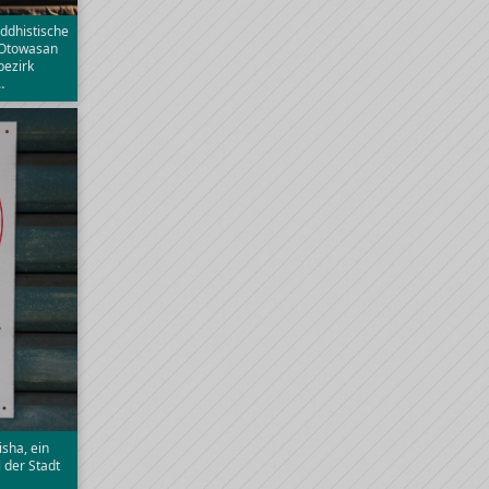
ddhistische
 Otowasan
bezirk
…
sha, ein
 der Stadt