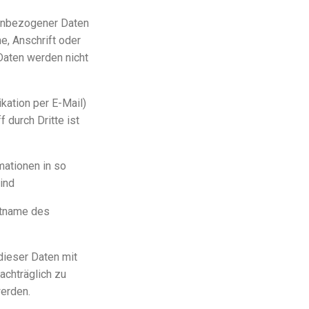
nenbezogener Daten
, Anschrift oder
 Daten werden nicht
kation per E-Mail)
 durch Dritte ist
mationen in so
sind
tname des
ieser Daten mit
achträglich zu
werden.