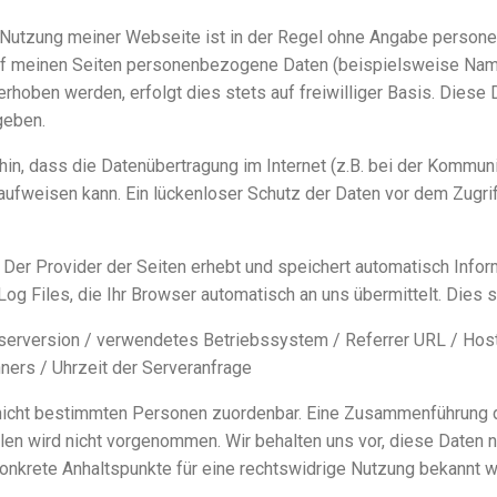
 Nutzung meiner Webseite ist in der Regel ohne Angabe perso
uf meinen Seiten personenbezogene Daten (beispielsweise Name
rhoben werden, erfolgt dies stets auf freiwilliger Basis. Diese
egeben.
hin, dass die Datenübertragung im Internet (z.B. bei der Kommuni
aufweisen kann. Ein lückenloser Schutz der Daten vor dem Zugriff
-
Der Provider der Seiten erhebt und speichert automatisch Infor
og Files, die Ihr Browser automatisch an uns übermittelt. Dies 
serversion /
verwendetes Betriebssystem /
Referrer URL /
Hos
hners /
Uhrzeit der Serveranfrage
nicht bestimmten Personen zuordenbar. Eine Zusammenführung d
en wird nicht vorgenommen. Wir behalten uns vor, diese Daten n
konkrete Anhaltspunkte für eine rechtswidrige Nutzung bekannt 