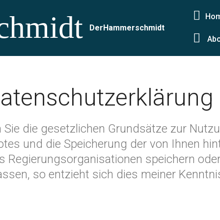
Ho
Rechte bei Peter Hammerschmidt /
Nutzungsbedingungen
/
Kont
DerHammerschmidt
Abo
atenschutzerklärung .
n Sie die gesetzlichen Grundsätze zur Nut
es und die Speicherung der von Ihnen hin
ls Regierungsorganisationen speichern ode
assen, so entzieht sich dies meiner Kenntni