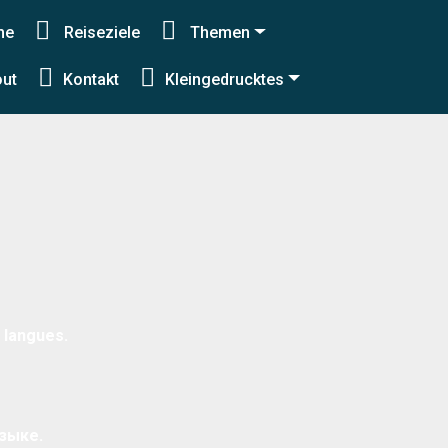
me
Reiseziele
Themen
akt
/
Datenschutzerklärung
ut
Kontakt
Kleingedrucktes
 langues.
зыке.