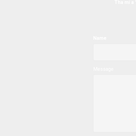
Tha mi a 
Name
Message