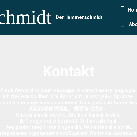
Ho
Rechte bei Peter Hammerschmidt /
Nutzungsbedingungen
/
Kont
DerHammerschmidt
Abo
Kontakt
I look forward to your message. In almost every language.
Ich freue mich über Ihre Nachricht. In fast jeder Sprache.
s votre message avec impatience. Dans presque toutes les
我期待著你的消息。 幾乎每種語言。
Odotan innolla viestisi. Melkein kaikilla kielillä.
Ik freegje nei jo berjocht. Yn hast alle taal.
Jeg gleder meg til meldingen din. På nesten alle språk.
нетерпением жду вашего сообщения. Почти на каждом я