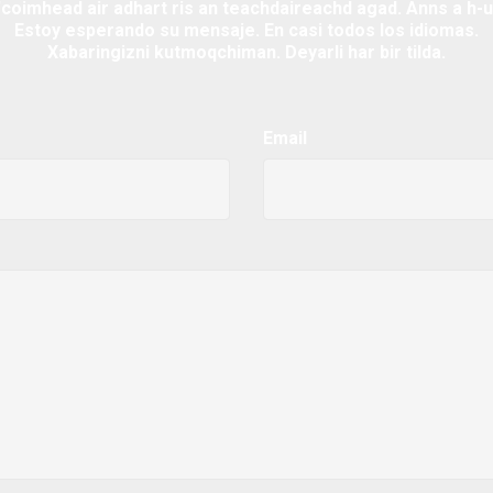
'coimhead air adhart ris an teachdaireachd agad. Anns a h-u
Estoy esperando su mensaje. En casi todos los idiomas.
Xabaringizni kutmoqchiman. Deyarli har bir tilda.
Email