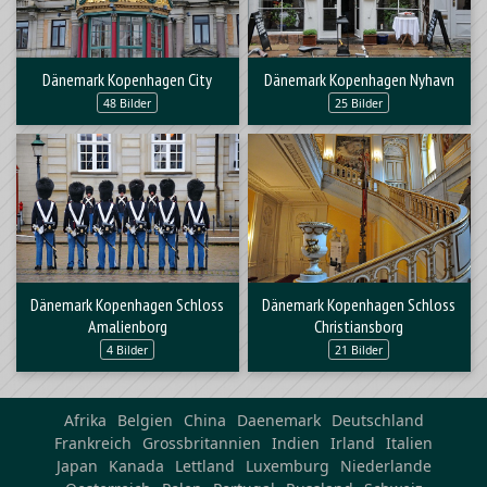
Dänemark Kopenhagen City
Dänemark Kopenhagen Nyhavn
48 Bilder
25 Bilder
Dänemark Kopenhagen Schloss
Dänemark Kopenhagen Schloss
Amalienborg
Christiansborg
4 Bilder
21 Bilder
Afrika
Belgien
China
Daenemark
Deutschland
Frankreich
Grossbritannien
Indien
Irland
Italien
Japan
Kanada
Lettland
Luxemburg
Niederlande