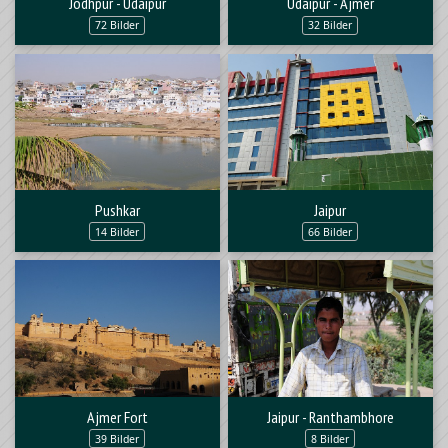
Jodhpur - Udaipur
Udaipur - Ajmer
72 Bilder
32 Bilder
Pushkar
Jaipur
14 Bilder
66 Bilder
Ajmer Fort
Jaipur - Ranthambhore
39 Bilder
8 Bilder