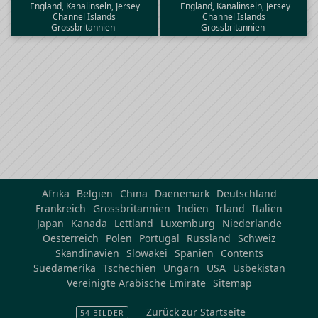
England, Kanalinseln, Jersey
England, Kanalinseln, Jersey
Channel Islands
Channel Islands
Grossbritannien
Grossbritannien
Afrika
Belgien
China
Daenemark
Deutschland
Frankreich
Grossbritannien
Indien
Irland
Italien
Japan
Kanada
Lettland
Luxemburg
Niederlande
Oesterreich
Polen
Portugal
Russland
Schweiz
Skandinavien
Slowakei
Spanien
Contents
Suedamerika
Tschechien
Ungarn
USA
Usbekistan
Vereinigte Arabische Emirate
Sitemap
Zurück zur Startseite
54 BILDER