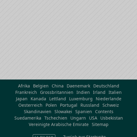
Afrika
Belgien
China
Daenemark
Deutschland
Frankreich
Grossbritannien
Indien
Irland
Italien
Japan
Kanada
Lettland
Luxemburg
Niederlande
Oesterreich
Polen
Portugal
Russland
Schweiz
Skandinavien
Slowakei
Spanien
Contents
Suedamerika
Tschechien
Ungarn
USA
Usbekistan
Vereinigte Arabische Emirate
Sitemap
Zurück zur Startseite