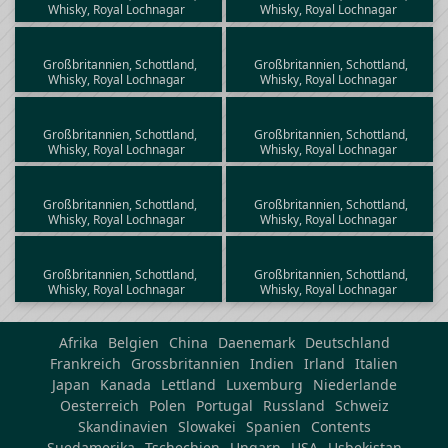
Whisky, Royal Lochnagar
Whisky, Royal Lochnagar
Großbritannien, Schottland,
Großbritannien, Schottland,
Whisky, Royal Lochnagar
Whisky, Royal Lochnagar
Großbritannien, Schottland,
Großbritannien, Schottland,
Whisky, Royal Lochnagar
Whisky, Royal Lochnagar
Großbritannien, Schottland,
Großbritannien, Schottland,
Whisky, Royal Lochnagar
Whisky, Royal Lochnagar
Großbritannien, Schottland,
Großbritannien, Schottland,
Whisky, Royal Lochnagar
Whisky, Royal Lochnagar
Afrika
Belgien
China
Daenemark
Deutschland
Frankreich
Grossbritannien
Indien
Irland
Italien
Japan
Kanada
Lettland
Luxemburg
Niederlande
Oesterreich
Polen
Portugal
Russland
Schweiz
Skandinavien
Slowakei
Spanien
Contents
Suedamerika
Tschechien
Ungarn
USA
Usbekistan