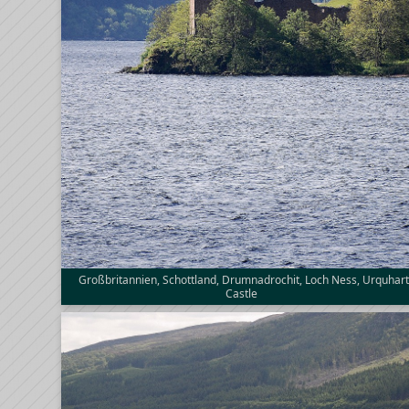
Großbritannien, Schottland, Drumnadrochit, Loch Ness, Urquhar
Castle