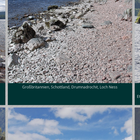
Großbritannien, Schottland, Drumnadrochit, Loch Ness
E