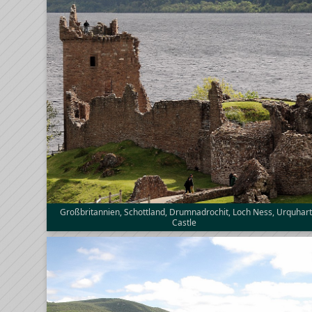
Großbritannien, Schottland, Drumnadrochit, Loch Ness, Urquhar
Castle