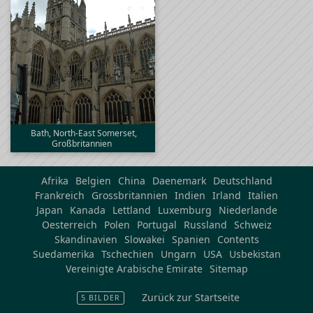
Bath, North-East Somerset,
Großbritannien
Afrika
Belgien
China
Daenemark
Deutschland
Frankreich
Grossbritannien
Indien
Irland
Italien
Japan
Kanada
Lettland
Luxemburg
Niederlande
Oesterreich
Polen
Portugal
Russland
Schweiz
Skandinavien
Slowakei
Spanien
Contents
Suedamerika
Tschechien
Ungarn
USA
Usbekistan
Vereinigte Arabische Emirate
Sitemap
Zurück zur Startseite
5 BILDER