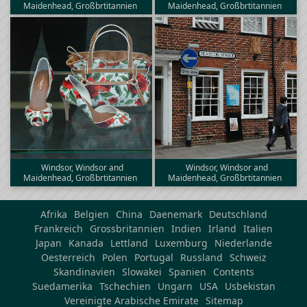
Maidenhead, Großbrtitannien
Maidenhead, Großbrtitannien
Windsor, Windsor and
Windsor, Windsor and
Maidenhead, Großbrtitannien
Maidenhead, Großbrtitannien
Afrika
Belgien
China
Daenemark
Deutschland
Frankreich
Grossbritannien
Indien
Irland
Italien
Japan
Kanada
Lettland
Luxemburg
Niederlande
Oesterreich
Polen
Portugal
Russland
Schweiz
Skandinavien
Slowakei
Spanien
Contents
Suedamerika
Tschechien
Ungarn
USA
Usbekistan
Vereinigte Arabische Emirate
Sitemap