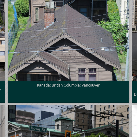
Kanada; British Columbia; Vancouver
r
D