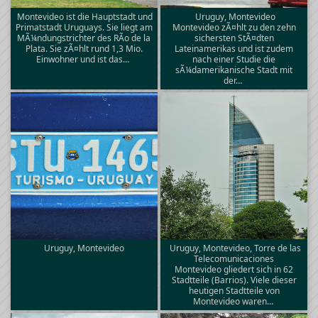
Montevideo ist die Hauptstadt und
Uruguy, Montevideo
Primatstadt Uruguays. Sie liegt am
Montevideo zÃ¤hlt zu den zehn
MÃ¼ndungstrichter des RÃ­o de la
sichersten StÃ¤dten
Plata. Sie zÃ¤hlt rund 1,3 Mio.
Lateinamerikas und ist zudem
Einwohner und ist das…
nach einer Studie die
sÃ¼damerikanische Stadt mit
der…
Uruguy, Montevideo
Uruguy, Montevideo, Torre de las
Telecomunicaciones
Montevideo gliedert sich in 62
Stadtteile (Barrios). Viele dieser
heutigen Stadtteile von
Montevideo waren…