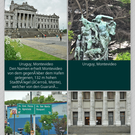
Uruguy, Montevideo
Uruguy, Montevideo
Den Namen erhielt Montevideo
von dem gegenÃ¼ber dem Hafen
gelegenen, 132 m hohen
StadthÃ¼gel (âCerroâ, Monte),
welcher von den GuaranÃ­…