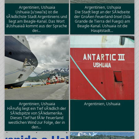
Argentinien, Ushuaia
Argentinien, Ushuaia
Ushuaia [u'swa?a] ist die
Die Stadt liegt an der SÃ¼dseite
sÃ¼dlichste Stadt Argentiniens und
der GroÃen Feuerland-Insel (Isla
liegt am Beagle-Kanal. Das Wort
Grande de Tierra del Fuego) am
âUshuaiaâ kommt aus der Sprache
Beagle-Kanal. Ushuaia ist die
der…
Hauptstadt…
Argentinien, Ushuaia
Argentinien, Ushuaia
HÃ¤ufig liegt ein Tief sÃ¼dlich der
SÃ¼dspitze von SÃ¼damerika.
Dieses Tief hat fÃ¼r Feuerland
westlichen Wind zur Folge, der in
den…