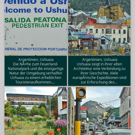
Argentinien, Ushuaia
Argentinien, Ushuaia
Die NÃ¤he zum Feuerland-
Ushuaia zeigt in ihrer alten
Nationalpark und die einzigartige
Architektur eine Verbindung zu
Natur der Umgebung verhalfen
ihrer Geschichte. Viele
Ushuaia zu einem erheblichen
europÃ¤ische Expeditionen sind
Touristenaufkommen.…
zur Erforschung des…