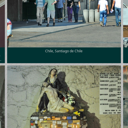
Chile, Santiago de Chile
m
…