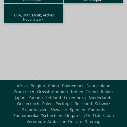
USA, Utah, Moab, Arches
Nationalpark
Afrika
Belgien
China
Daenemark
Deutschland
Frankreich
Grossbritannien
Indien
Irland
Italien
Japan
Kanada
Lettland
Luxemburg
Niederlande
Oesterreich
Polen
Portugal
Russland
Schweiz
Skandinavien
Slowakei
Spanien
Contents
Suedamerika
Tschechien
Ungarn
USA
Usbekistan
Vereinigte Arabische Emirate
Sitemap