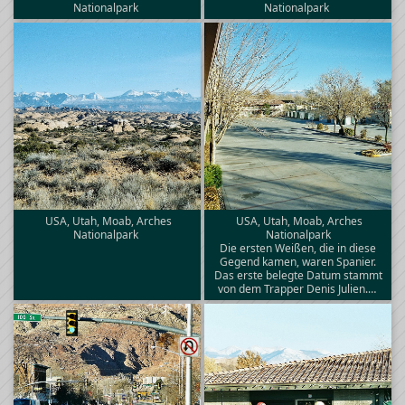
Nationalpark
Nationalpark
USA, Utah, Moab, Arches
USA, Utah, Moab, Arches
Nationalpark
Nationalpark
Die ersten Weißen, die in diese
Gegend kamen, waren Spanier.
Das erste belegte Datum stammt
von dem Trapper Denis Julien.…