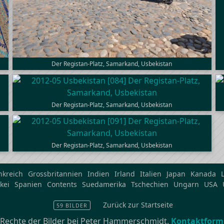
Der Registan-Platz, Samarkand, Usbekistan
Der Registan-Platz, Samarkand, Usbekistan
Der Registan-Platz, Samarkand, Usbekistan
nkreich
Grossbritannien
Indien
Irland
Italien
Japan
Kanada
kei
Spanien
Contents
Suedamerika
Tschechien
Ungarn
USA
Zurück zur Startseite
59 BILDER
e Rechte der Bilder bei Peter Hammerschmidt.
Kontaktform