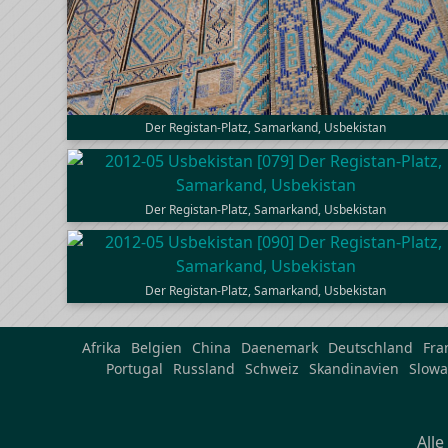
Der Registan-Platz, Samarkand, Usbekistan
Der Registan-Platz, Samarkand, Usbekistan
Der Registan-Platz, Samarkand, Usbekistan
Afrika
Belgien
China
Daenemark
Deutschland
Fra
Portugal
Russland
Schweiz
Skandinavien
Slowa
All