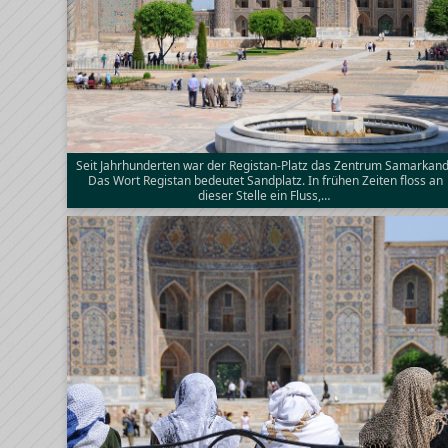
Seit Jahrhunderten war der Registan-Platz das Zentrum Samarkand
Das Wort Registan bedeutet Sandplatz. In frühen Zeiten floss an
dieser Stelle ein Fluss,…