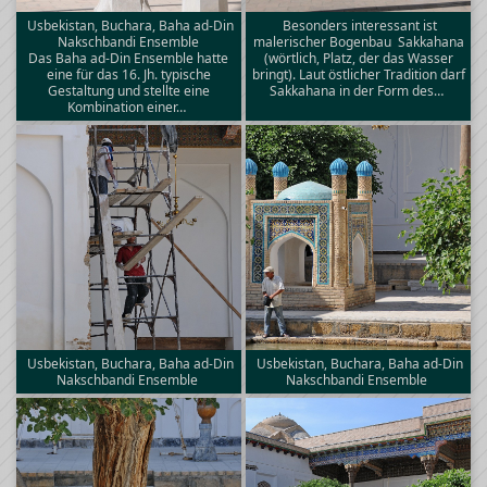
Usbekistan, Buchara, Baha ad-Din
Besonders interessant ist
Nakschbandi Ensemble
malerischer Bogenbau  Sakkahana
Das Baha ad-Din Ensemble hatte
(wörtlich, Platz, der das Wasser
eine für das 16. Jh. typische
bringt). Laut östlicher Tradition darf
Gestaltung und stellte eine
Sakkahana in der Form des…
Kombination einer…
Usbekistan, Buchara, Baha ad-Din
Usbekistan, Buchara, Baha ad-Din
Nakschbandi Ensemble
Nakschbandi Ensemble