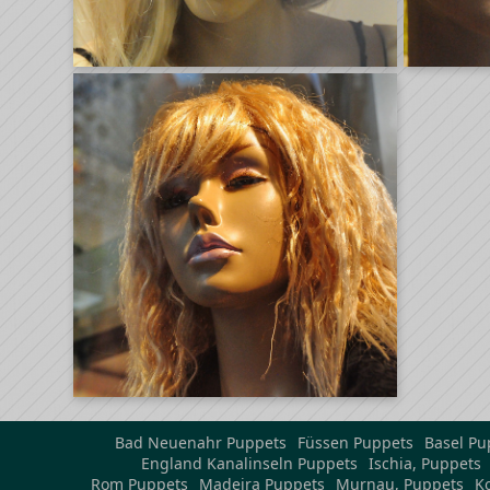
Bad Neuenahr Puppets
Füssen Puppets
Basel Pu
England Kanalinseln Puppets
Ischia, Puppets
Rom Puppets
Madeira Puppets
Murnau, Puppets
K