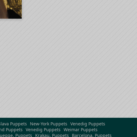
slava Puppets
New-York Puppets
Venedig Puppets
nd Puppets
Venedig Puppets
Weimar Puppets
uegge, Puppets
Krakau, Puppets
Barcelona, Puppets