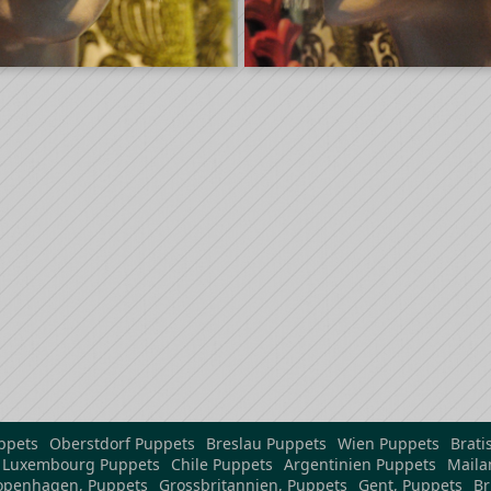
ppets
Oberstdorf Puppets
Breslau Puppets
Wien Puppets
Brati
Luxembourg Puppets
Chile Puppets
Argentinien Puppets
Maila
openhagen, Puppets
Grossbritannien, Puppets
Gent, Puppets
Br