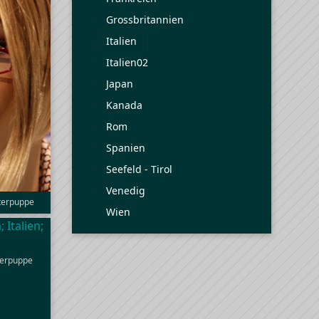
Grossbritannien
Italien
Italien02
Japan
Kanada
Rom
Spanien
Seefeld - Tirol
Venedig
sterpuppe
Wien
sterpuppe