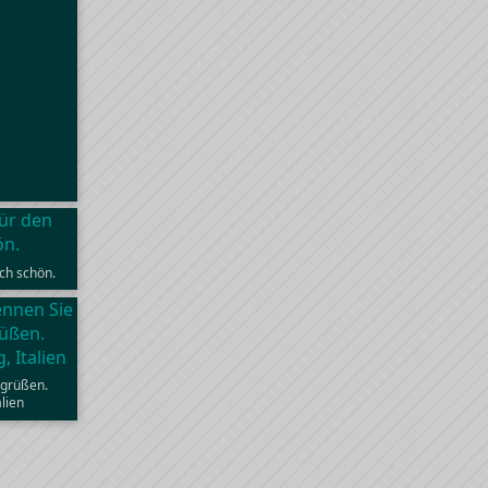
ch schön.
 grüßen.
lien