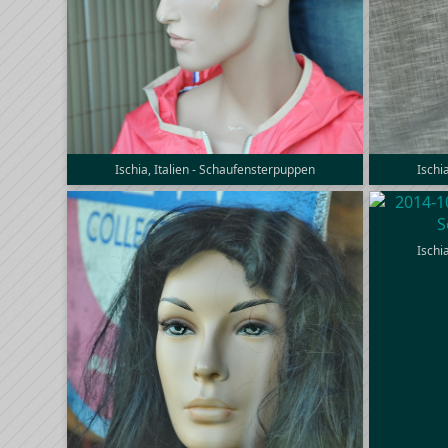
Ischia, Italien - Schaufensterpuppen
Ischi
Ischi