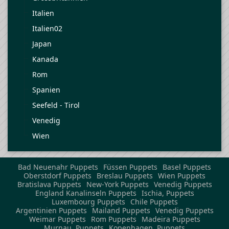
Italien
Italien02
Japan
Kanada
Rom
Spanien
Seefeld - Tirol
Venedig
Wien
Bad Neuenahr Puppets
Füssen Puppets
Basel Puppets
Oberstdorf Puppets
Breslau Puppets
Wien Puppets
Bratislava Puppets
New-York Puppets
Venedig Puppets
England Kanalinseln Puppets
Ischia, Puppets
Luxembourg Puppets
Chile Puppets
Argentinien Puppets
Mailand Puppets
Venedig Puppets
Weimar Puppets
Rom Puppets
Madeira Puppets
Murnau, Puppets
Kopenhagen, Puppets