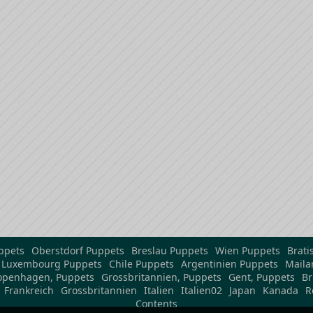
ppets
Oberstdorf Puppets
Breslau Puppets
Wien Puppets
Brati
Luxembourg Puppets
Chile Puppets
Argentinien Puppets
Maila
openhagen, Puppets
Grossbritannien, Puppets
Gent, Puppets
Br
Frankreich
Grossbritannien
Italien
Italien02
Japan
Kanada
R
Contents