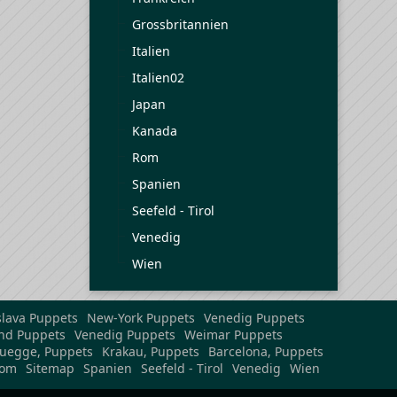
Grossbritannien
Italien
Italien02
Japan
Kanada
Rom
Spanien
Seefeld - Tirol
Venedig
Wien
slava Puppets
New-York Puppets
Venedig Puppets
nd Puppets
Venedig Puppets
Weimar Puppets
uegge, Puppets
Krakau, Puppets
Barcelona, Puppets
om
Sitemap
Spanien
Seefeld - Tirol
Venedig
Wien