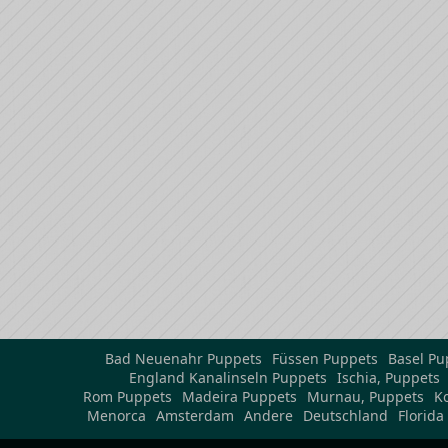
Bad Neuenahr Puppets
Füssen Puppets
Basel Pu
England Kanalinseln Puppets
Ischia, Puppets
Rom Puppets
Madeira Puppets
Murnau, Puppets
K
Menorca
Amsterdam
Andere
Deutschland
Florida