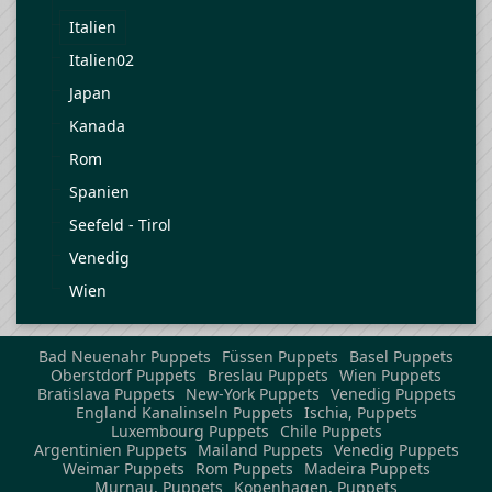
Italien
Italien02
Japan
Kanada
Rom
Spanien
Seefeld - Tirol
Venedig
Wien
Bad Neuenahr Puppets
Füssen Puppets
Basel Puppets
Oberstdorf Puppets
Breslau Puppets
Wien Puppets
Bratislava Puppets
New-York Puppets
Venedig Puppets
England Kanalinseln Puppets
Ischia, Puppets
Luxembourg Puppets
Chile Puppets
Argentinien Puppets
Mailand Puppets
Venedig Puppets
Weimar Puppets
Rom Puppets
Madeira Puppets
Murnau, Puppets
Kopenhagen, Puppets